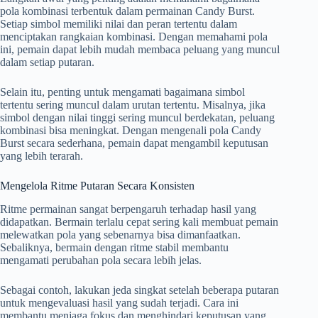
pola kombinasi terbentuk dalam permainan Candy Burst.
Setiap simbol memiliki nilai dan peran tertentu dalam
menciptakan rangkaian kombinasi. Dengan memahami pola
ini, pemain dapat lebih mudah membaca peluang yang muncul
dalam setiap putaran.
Selain itu, penting untuk mengamati bagaimana simbol
tertentu sering muncul dalam urutan tertentu. Misalnya, jika
simbol dengan nilai tinggi sering muncul berdekatan, peluang
kombinasi bisa meningkat. Dengan mengenali pola Candy
Burst secara sederhana, pemain dapat mengambil keputusan
yang lebih terarah.
Mengelola Ritme Putaran Secara Konsisten
Ritme permainan sangat berpengaruh terhadap hasil yang
didapatkan. Bermain terlalu cepat sering kali membuat pemain
melewatkan pola yang sebenarnya bisa dimanfaatkan.
Sebaliknya, bermain dengan ritme stabil membantu
mengamati perubahan pola secara lebih jelas.
Sebagai contoh, lakukan jeda singkat setelah beberapa putaran
untuk mengevaluasi hasil yang sudah terjadi. Cara ini
membantu menjaga fokus dan menghindari keputusan yang