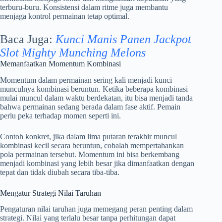
terburu-buru. Konsistensi dalam ritme juga membantu
menjaga kontrol permainan tetap optimal.
Baca Juga:
Kunci Manis Panen Jackpot
Slot Mighty Munching Melons
Memanfaatkan Momentum Kombinasi
Momentum dalam permainan sering kali menjadi kunci
munculnya kombinasi beruntun. Ketika beberapa kombinasi
mulai muncul dalam waktu berdekatan, itu bisa menjadi tanda
bahwa permainan sedang berada dalam fase aktif. Pemain
perlu peka terhadap momen seperti ini.
Contoh konkret, jika dalam lima putaran terakhir muncul
kombinasi kecil secara beruntun, cobalah mempertahankan
pola permainan tersebut. Momentum ini bisa berkembang
menjadi kombinasi yang lebih besar jika dimanfaatkan dengan
tepat dan tidak diubah secara tiba-tiba.
Mengatur Strategi Nilai Taruhan
Pengaturan nilai taruhan juga memegang peran penting dalam
strategi. Nilai yang terlalu besar tanpa perhitungan dapat