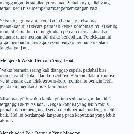
mengganggu kestabilan permainan. Sebaliknya, nilai yang
terlalu kecil bisa memperlambat perkembangan hasil.
Sebaiknya gunakan pendekatan bertahap, misalnya
menaikkan nilai secara perlahan ketika kombinasi mulai sering
muncul. Cara ini memungkinkan pemain memaksimalkan
peluang tanpa mengambil risiko berlebihan. Pendekatan ini
juga membantu menjaga keseimbangan permainan dalam
jangka panjang.
Mengenali Waktu Bermain Yang Tepat
Waktu bermain sering kali dianggap sepele, padahal bisa
memengaruhi fokus dan konsentrasi. Bermain dalam kondisi
yang tenang dan tidak terburu-buru membantu pemain lebih
jeli dalam membaca pola kombinasi.
Misalnya, pilih waktu ketika pikiran sedang segar dan tidak
terganggu aktivitas lain. Dengan kondisi yang lebih fokus,
pemain dapat mengamati setiap detail permainan dengan lebih
baik. Hal ini berdampak langsung pada keputusan yang lebih
akurat.
Menghindari Pola Bermain Yang Monoton