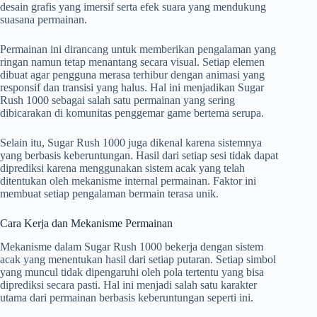
desain grafis yang imersif serta efek suara yang mendukung
suasana permainan.
Permainan ini dirancang untuk memberikan pengalaman yang
ringan namun tetap menantang secara visual. Setiap elemen
dibuat agar pengguna merasa terhibur dengan animasi yang
responsif dan transisi yang halus. Hal ini menjadikan Sugar
Rush 1000 sebagai salah satu permainan yang sering
dibicarakan di komunitas penggemar game bertema serupa.
Selain itu, Sugar Rush 1000 juga dikenal karena sistemnya
yang berbasis keberuntungan. Hasil dari setiap sesi tidak dapat
diprediksi karena menggunakan sistem acak yang telah
ditentukan oleh mekanisme internal permainan. Faktor ini
membuat setiap pengalaman bermain terasa unik.
Cara Kerja dan Mekanisme Permainan
Mekanisme dalam Sugar Rush 1000 bekerja dengan sistem
acak yang menentukan hasil dari setiap putaran. Setiap simbol
yang muncul tidak dipengaruhi oleh pola tertentu yang bisa
diprediksi secara pasti. Hal ini menjadi salah satu karakter
utama dari permainan berbasis keberuntungan seperti ini.