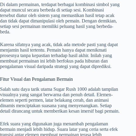
Di dalam permainan, terdapat berbagai kombinasi simbol yang
dapat muncul secara berbeda di setiap sesi. Kombinasi
tersebut diatur oleh sistem yang memastikan hasil tetap acak
dan tidak dapat dimanipulasi oleh pemain. Dengan demikian,
setiap sesi permainan memiliki peluang hasil yang berbeda-
beda.
Karena sifatnya yang acak, tidak ada metode pasti yang dapat
menjamin hasil tertentu. Pemain hanya dapat menikmati
prosesnya tanpa kepastian terhadap hasil akhir. Inilah yang
membuat permainan ini lebih berfokus pada hiburan dan
pengalaman visual daripada strategi yang dapat diprediksi.
Fitur Visual dan Pengalaman Bermain
Salah satu daya tarik utama Sugar Rush 1000 adalah tampilan
visualnya yang sangat berwarna dan penuh detail. Elemen-
elemen seperti permen, latar belakang cerah, dan animasi
dinamis menciptakan suasana yang menyenangkan. Setiap
detail dirancang untuk memberikan kesan imersif bagi pemain.
Efek suara yang digunakan juga menambah pengalaman
bermain menjadi lebih hidup. Suara latar yang ceria serta efek
transisi antar elemen membuat permainan terasa lebih