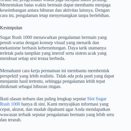
Menentukan batas waktu bermain dapat membantu menjaga
keseimbangan antara hiburan dan aktivitas lainnya. Dengan
cara ini, pengalaman tetap menyenangkan tanpa berlebihan.
Kesimpulan
Sugar Rush 1000 menawarkan pengalaman bermain yang
penuh warna dengan konsep visual yang menarik dan
mekanisme berbasis keberuntungan. Daya tarik utamanya
terletak pada tampilan yang imersif serta sistem acak yang
membuat setiap sesi terasa berbeda.
Memahami cara kerja permainan ini membantu membentuk
perspektif yang lebih realistis. Tidak ada pola pasti yang dapat
menjamin hasil tertentu, sehingga pengalaman lebih tepat
dinikmati sebagai hiburan ringan.
Ikuti ulasan terbaru dan paling lengkap seputar
Slot Sugar
Rush 1000
hanya di sini. Kami menyajikan informasi yang
cepat, akurat, dan mudah dipahami agar Anda mendapatkan
wawasan terbaik seputar pengalaman bermain yang lebih seru
dan terarah.