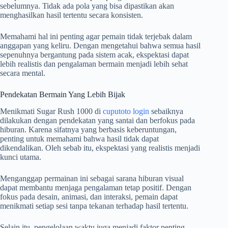
sebelumnya. Tidak ada pola yang bisa dipastikan akan
menghasilkan hasil tertentu secara konsisten.
Memahami hal ini penting agar pemain tidak terjebak dalam
anggapan yang keliru. Dengan mengetahui bahwa semua hasil
sepenuhnya bergantung pada sistem acak, ekspektasi dapat
lebih realistis dan pengalaman bermain menjadi lebih sehat
secara mental.
Pendekatan Bermain Yang Lebih Bijak
Menikmati Sugar Rush 1000
di
cuputoto login
sebaiknya
dilakukan dengan pendekatan yang santai dan berfokus pada
hiburan. Karena sifatnya yang berbasis keberuntungan,
penting untuk memahami bahwa hasil tidak dapat
dikendalikan. Oleh sebab itu, ekspektasi yang realistis menjadi
kunci utama.
Menganggap permainan ini sebagai sarana hiburan visual
dapat membantu menjaga pengalaman tetap positif. Dengan
fokus pada desain, animasi, dan interaksi, pemain dapat
menikmati setiap sesi tanpa tekanan terhadap hasil tertentu.
Selain itu, pengelolaan waktu juga menjadi faktor penting.