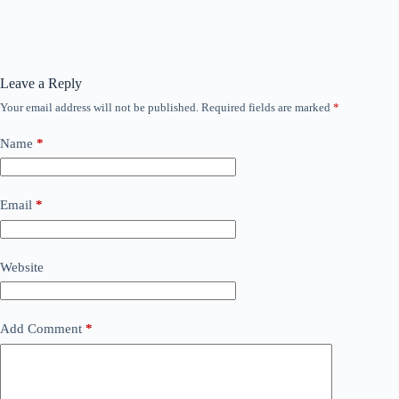
Leave a Reply
Your email address will not be published.
Required fields are marked
*
Name
*
Email
*
Website
Add Comment
*