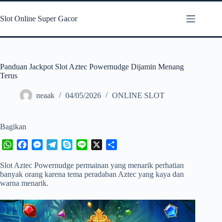
Skip
to
Slot Online Super Gacor
content
Panduan Jackpot Slot Aztec Powernudge Dijamin Menang
Terus
neaak
04/05/2026
ONLINE SLOT
Bagikan
W
F
M
T
S
L
X
S
h
a
e
e
k
i
h
Slot Aztec Powernudge permainan yang menarik perhatian
a
c
s
l
y
n
a
banyak orang karena tema peradaban Aztec yang kaya dan
t
e
s
e
p
e
r
warna menarik.
s
b
e
g
e
e
A
o
n
r
p
o
g
a
p
k
e
m