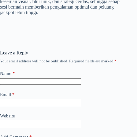
keseruan visual, fitur unik, dan strategi cerdas, sehingga setiap
sesi bermain memberikan pengalaman optimal dan peluang
jackpot lebih tinggi.
Leave a Reply
Your email address will not be published.
Required fields are marked
*
Name
*
Email
*
Website