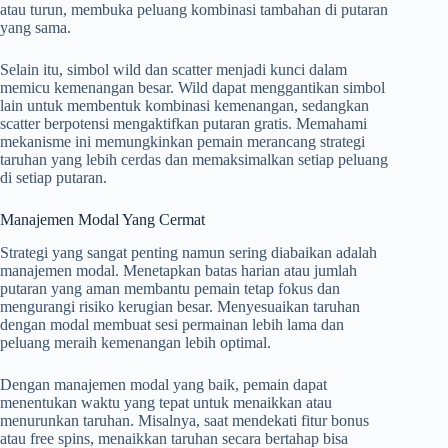
atau turun, membuka peluang kombinasi tambahan di putaran
yang sama.
Selain itu, simbol wild dan scatter menjadi kunci dalam
memicu kemenangan besar. Wild dapat menggantikan simbol
lain untuk membentuk kombinasi kemenangan, sedangkan
scatter berpotensi mengaktifkan putaran gratis. Memahami
mekanisme ini memungkinkan pemain merancang strategi
taruhan yang lebih cerdas dan memaksimalkan setiap peluang
di setiap putaran.
Manajemen Modal Yang Cermat
Strategi yang sangat penting namun sering diabaikan adalah
manajemen modal. Menetapkan batas harian atau jumlah
putaran yang aman membantu pemain tetap fokus dan
mengurangi risiko kerugian besar. Menyesuaikan taruhan
dengan modal membuat sesi permainan lebih lama dan
peluang meraih kemenangan lebih optimal.
Dengan manajemen modal yang baik, pemain dapat
menentukan waktu yang tepat untuk menaikkan atau
menurunkan taruhan. Misalnya, saat mendekati fitur bonus
atau free spins, menaikkan taruhan secara bertahap bisa