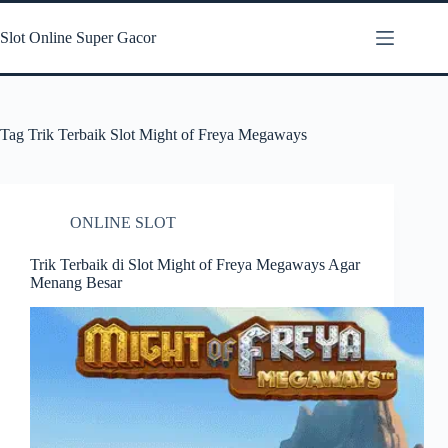
Skip
to
Slot Online Super Gacor
content
Tag
Trik Terbaik Slot Might of Freya Megaways
ONLINE SLOT
Trik Terbaik di Slot Might of Freya Megaways Agar
Menang Besar