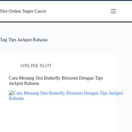
Skip
to
Slot Online Super Gacor
content
Tag
Tips Jackpot Rahasia
ONLINE SLOT
Cara Menang Slot Butterfly Blossom Dengan Tips
Jackpot Rahasia