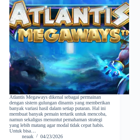
Atlantis Megaways dikenal sebagai permainan
dengan sistem gulungan dinamis yang memberikan
banyak variasi hasil dalam setiap putaran. Hal ini
membuat banyak pemain tertarik untuk mencoba,
namun sekaligus menuntut pemahaman strategi
yang lebih matang agar modal tidak cepat habis.
Untuk bisa…
neaak
04/23/2026