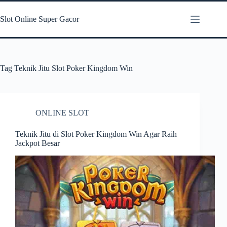
Skip
to
Slot Online Super Gacor
content
Tag
Teknik Jitu Slot Poker Kingdom Win
ONLINE SLOT
Teknik Jitu di Slot Poker Kingdom Win Agar Raih
Jackpot Besar