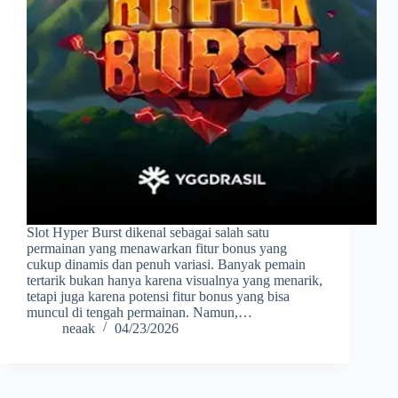
Slot Hyper Burst dikenal sebagai salah satu
permainan yang menawarkan fitur bonus yang
cukup dinamis dan penuh variasi. Banyak pemain
tertarik bukan hanya karena visualnya yang menarik,
tetapi juga karena potensi fitur bonus yang bisa
muncul di tengah permainan. Namun,…
neaak
04/23/2026