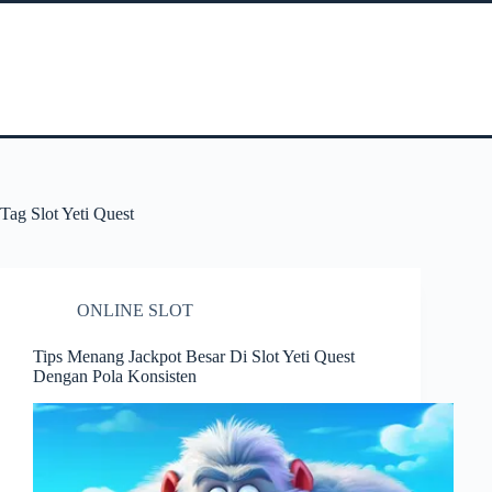
Skip
to
content
Tag
Slot Yeti Quest
ONLINE SLOT
Tips Menang Jackpot Besar Di Slot Yeti Quest
Dengan Pola Konsisten