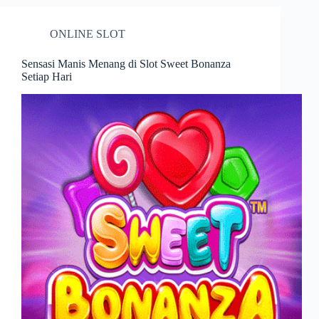
ONLINE SLOT
Sensasi Manis Menang di Slot Sweet Bonanza
Setiap Hari