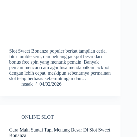
Slot Sweet Bonanza populer berkat tampilan ceria,
fitur tumble seru, dan peluang jackpot besar dari
bonus free spin yang menarik pemain. Banyak
pemain mencari cara agar bisa mendapatkan jackpot
dengan lebih cepat, meskipun sebenarnya permainan
slot tetap berbasis keberuntungan dan…
neaak
04/02/2026
ONLINE SLOT
Cara Main Santai Tapi Menang Besar Di Slot Sweet
Bonanza