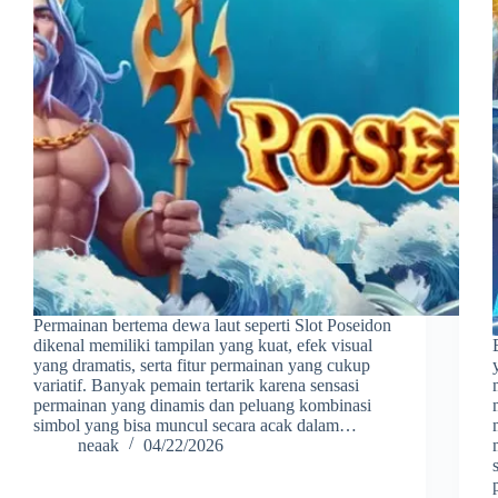
Permainan bertema dewa laut seperti Slot Poseidon
dikenal memiliki tampilan yang kuat, efek visual
yang dramatis, serta fitur permainan yang cukup
variatif. Banyak pemain tertarik karena sensasi
permainan yang dinamis dan peluang kombinasi
simbol yang bisa muncul secara acak dalam…
neaak
04/22/2026