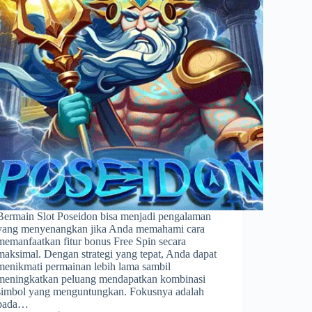
Bermain Slot Poseidon bisa menjadi pengalaman
yang menyenangkan jika Anda memahami cara
memanfaatkan fitur bonus Free Spin secara
maksimal. Dengan strategi yang tepat, Anda dapat
menikmati permainan lebih lama sambil
meningkatkan peluang mendapatkan kombinasi
simbol yang menguntungkan. Fokusnya adalah
pada…