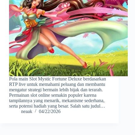
Pola main Slot Mystic Fortune Deluxe berdasarkan
RTP live untuk memahami peluang dan membantu
mengatur strategi bermain lebih bijak dan terarah.
Permainan slot online semakin populer karena
tampilannya yang menarik, mekanisme sederhana,
serta potensi hadiah yang besar. Salah satu judul…
neaak
04/22/2026