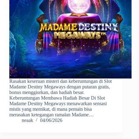
Rasakan keseruan misteri dan keberuntungan di Slot
Madame Destiny Megaways dengan putaran gratis,
bonus menggiurkan, dan hadiah besar.
Keberuntungan Membawa Hadiah Besar Di Slot
Madame Destiny Megaways menawarkan sensasi
mistis yang memikat, di mana pemain bisa
merasakan ketegangan ramalan Madame…
neaak
04/06/2026