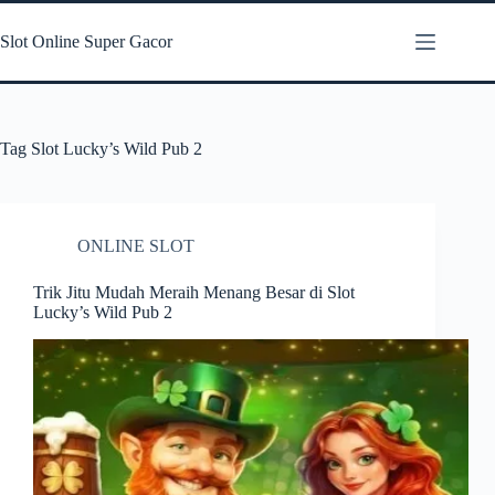
Skip
to
Slot Online Super Gacor
content
Tag
Slot Lucky’s Wild Pub 2
ONLINE SLOT
Trik Jitu Mudah Meraih Menang Besar di Slot
Lucky’s Wild Pub 2