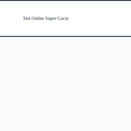
Slot Online Super Gacor