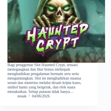
Bagi penggemar Slot Haunted Crypt, sensasi
menegangkan dan fitur bonus melimpah
menghadirkan pengalaman bermain seru serta
menguntungkan. Slot ini menghadirkan nuansa
seram dan misterius melalui desain kripta kuno,
simbol hantu yang bergerak, dan efek suara
menakutkan. Setiap putaran tidak hanya…
neaak
04/06/2026