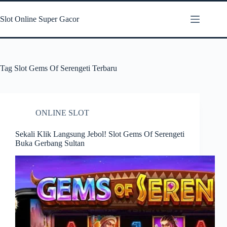
Skip
to
Slot Online Super Gacor
content
Tag
Slot Gems Of Serengeti Terbaru
ONLINE SLOT
Sekali Klik Langsung Jebol! Slot Gems Of Serengeti
Buka Gerbang Sultan