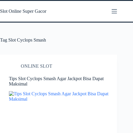
Skip
to
Slot Online Super Gacor
content
Tag
Slot Cyclops Smash
ONLINE SLOT
Tips Slot Cyclops Smash Agar Jackpot Bisa Dapat
Maksimal