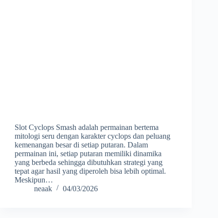
Slot Cyclops Smash adalah permainan bertema
mitologi seru dengan karakter cyclops dan peluang
kemenangan besar di setiap putaran. Dalam
permainan ini, setiap putaran memiliki dinamika
yang berbeda sehingga dibutuhkan strategi yang
tepat agar hasil yang diperoleh bisa lebih optimal.
Meskipun…
neaak
04/03/2026