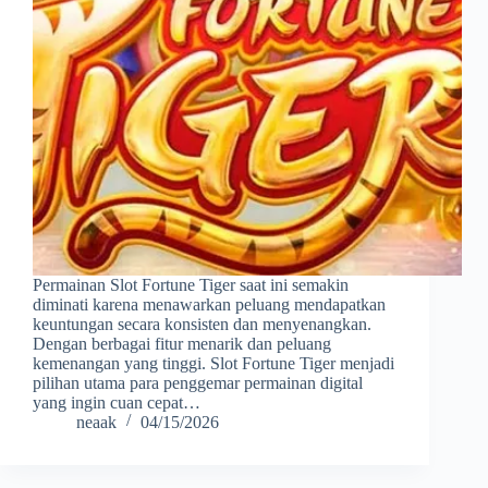
Permainan Slot Fortune Tiger saat ini semakin
diminati karena menawarkan peluang mendapatkan
keuntungan secara konsisten dan menyenangkan.
Dengan berbagai fitur menarik dan peluang
kemenangan yang tinggi. Slot Fortune Tiger menjadi
pilihan utama para penggemar permainan digital
yang ingin cuan cepat…
neaak
04/15/2026