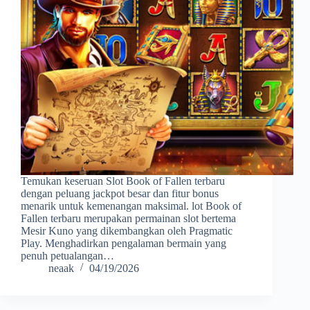
Temukan keseruan Slot Book of Fallen terbaru
dengan peluang jackpot besar dan fitur bonus
menarik untuk kemenangan maksimal. lot Book of
Fallen terbaru merupakan permainan slot bertema
Mesir Kuno yang dikembangkan oleh Pragmatic
Play. Menghadirkan pengalaman bermain yang
penuh petualangan…
neaak
04/19/2026