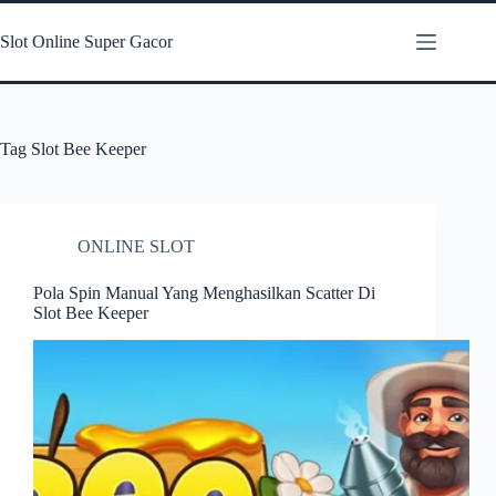
Skip
to
Slot Online Super Gacor
content
Tag
Slot Bee Keeper
ONLINE SLOT
Pola Spin Manual Yang Menghasilkan Scatter Di
Slot Bee Keeper