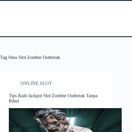
Skip
to
content
Tag
Situs Slot Zombie Outbreak
ONLINE SLOT
Tips Raih Jackpot Slot Zombie Outbreak Tanpa
Ribet