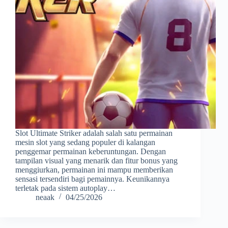
Slot Ultimate Striker adalah salah satu permainan
mesin slot yang sedang populer di kalangan
penggemar permainan keberuntungan. Dengan
tampilan visual yang menarik dan fitur bonus yang
menggiurkan, permainan ini mampu memberikan
sensasi tersendiri bagi pemainnya. Keunikannya
terletak pada sistem autoplay…
neaak
04/25/2026