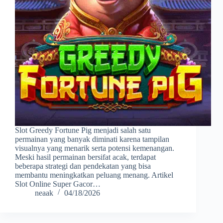
Slot Greedy Fortune Pig menjadi salah satu
permainan yang banyak diminati karena tampilan
visualnya yang menarik serta potensi kemenangan.
Meski hasil permainan bersifat acak, terdapat
beberapa strategi dan pendekatan yang bisa
membantu meningkatkan peluang menang. Artikel
Slot Online Super Gacor…
neaak
04/18/2026