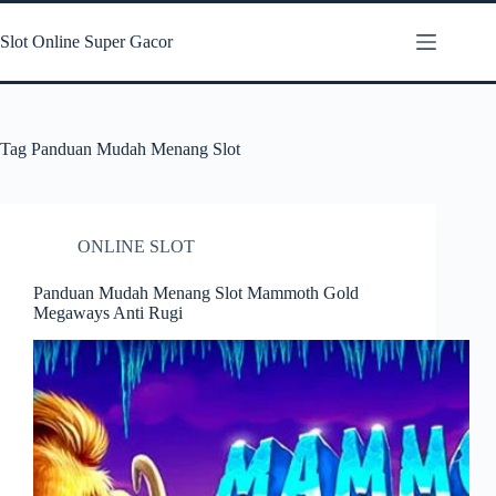
Skip
to
Slot Online Super Gacor
content
Tag
Panduan Mudah Menang Slot
ONLINE SLOT
Panduan Mudah Menang Slot Mammoth Gold
Megaways Anti Rugi