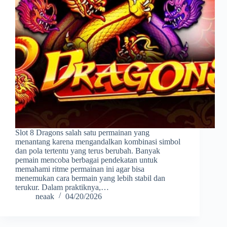
Slot 8 Dragons salah satu permainan yang
menantang karena mengandalkan kombinasi simbol
dan pola tertentu yang terus berubah. Banyak
pemain mencoba berbagai pendekatan untuk
memahami ritme permainan ini agar bisa
menemukan cara bermain yang lebih stabil dan
terukur. Dalam praktiknya,…
neaak
04/20/2026