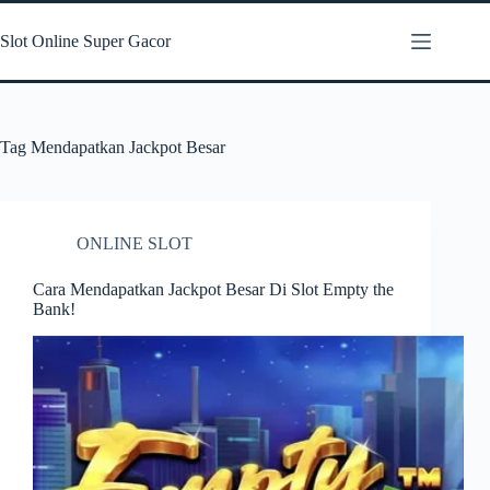
Skip
to
Slot Online Super Gacor
content
Tag
Mendapatkan Jackpot Besar
ONLINE SLOT
Cara Mendapatkan Jackpot Besar Di Slot Empty the
Bank!