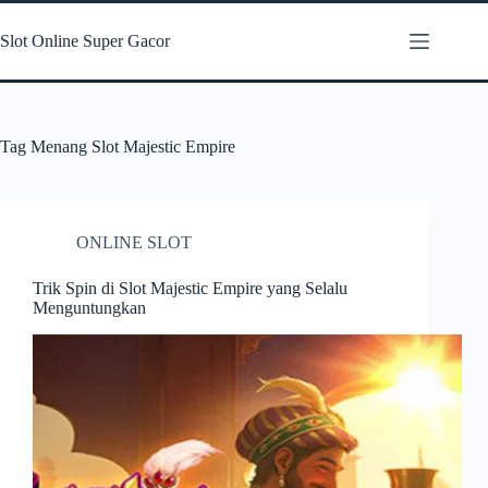
Skip
to
Slot Online Super Gacor
content
Tag
Menang Slot Majestic Empire
ONLINE SLOT
Trik Spin di Slot Majestic Empire yang Selalu
Menguntungkan