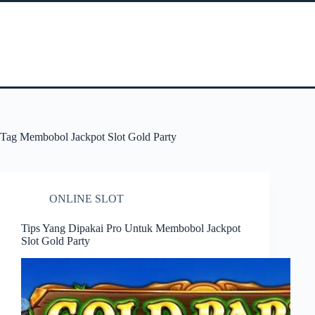
Skip
to
content
Tag
Membobol Jackpot Slot Gold Party
ONLINE SLOT
Tips Yang Dipakai Pro Untuk Membobol Jackpot
Slot Gold Party