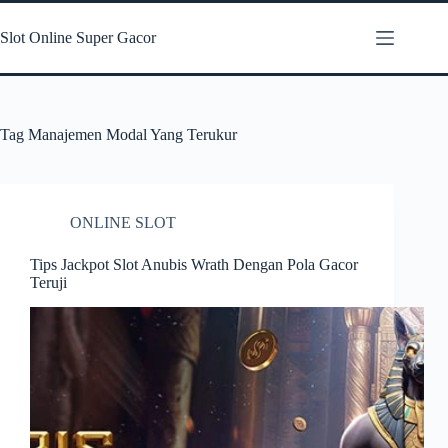
Skip
to
Slot Online Super Gacor
content
Tag
Manajemen Modal Yang Terukur
ONLINE SLOT
Tips Jackpot Slot Anubis Wrath Dengan Pola Gacor
Teruji