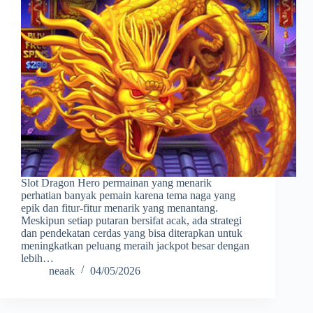
Slot Dragon Hero permainan yang menarik
perhatian banyak pemain karena tema naga yang
epik dan fitur-fitur menarik yang menantang.
Meskipun setiap putaran bersifat acak, ada strategi
dan pendekatan cerdas yang bisa diterapkan untuk
meningkatkan peluang meraih jackpot besar dengan
lebih…
neaak
04/05/2026