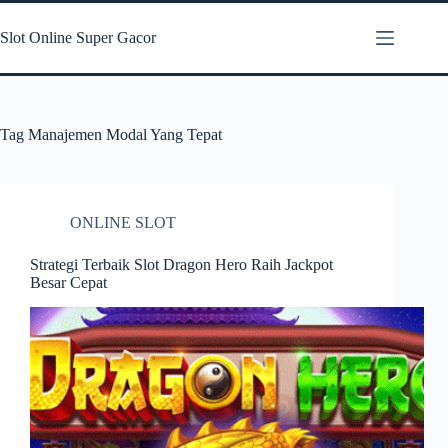
Skip
to
Slot Online Super Gacor
content
Tag
Manajemen Modal Yang Tepat
ONLINE SLOT
Strategi Terbaik Slot Dragon Hero Raih Jackpot
Besar Cepat