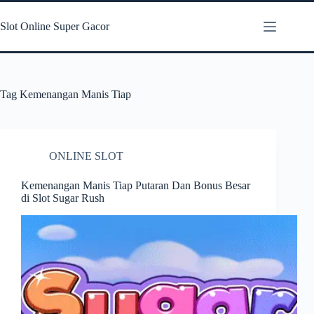
Skip
to
Slot Online Super Gacor
content
Tag
Kemenangan Manis Tiap
ONLINE SLOT
Kemenangan Manis Tiap Putaran Dan Bonus Besar
di Slot Sugar Rush