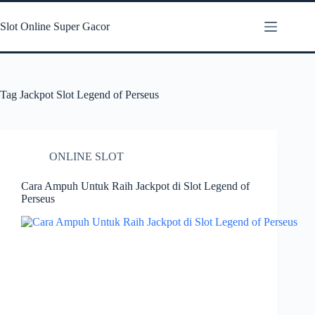
Skip
to
Slot Online Super Gacor
content
Tag
Jackpot Slot Legend of Perseus
ONLINE SLOT
Cara Ampuh Untuk Raih Jackpot di Slot Legend of
Perseus