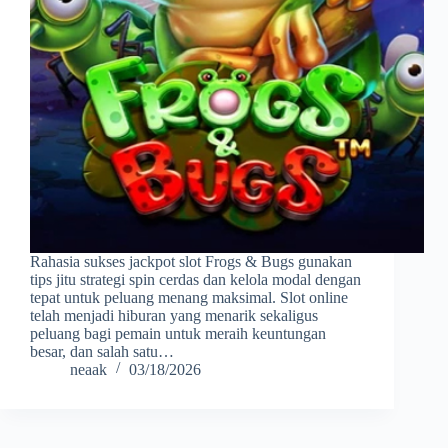
Rahasia sukses jackpot slot Frogs & Bugs gunakan
tips jitu strategi spin cerdas dan kelola modal dengan
tepat untuk peluang menang maksimal. Slot online
telah menjadi hiburan yang menarik sekaligus
peluang bagi pemain untuk meraih keuntungan
besar, dan salah satu…
neaak
03/18/2026