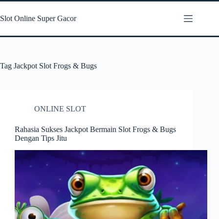
Skip
to
Slot Online Super Gacor
content
Tag
Jackpot Slot Frogs & Bugs
ONLINE SLOT
Rahasia Sukses Jackpot Bermain Slot Frogs & Bugs
Dengan Tips Jitu