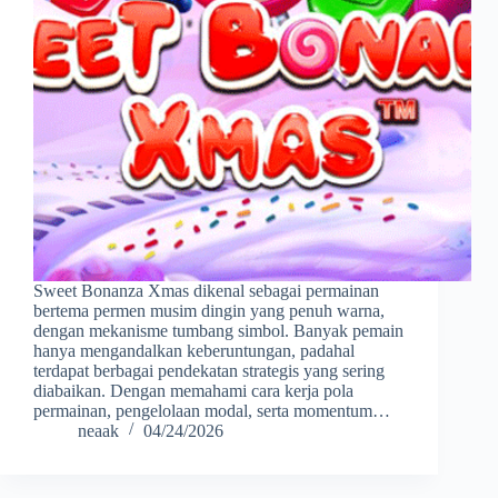
Sweet Bonanza Xmas dikenal sebagai permainan
bertema permen musim dingin yang penuh warna,
dengan mekanisme tumbang simbol. Banyak pemain
hanya mengandalkan keberuntungan, padahal
terdapat berbagai pendekatan strategis yang sering
diabaikan. Dengan memahami cara kerja pola
permainan, pengelolaan modal, serta momentum…
neaak
04/24/2026