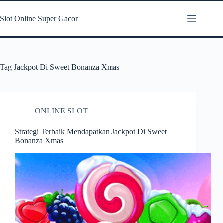
Skip
to
Slot Online Super Gacor
content
Tag
Jackpot Di Sweet Bonanza Xmas
ONLINE SLOT
Strategi Terbaik Mendapatkan Jackpot Di Sweet
Bonanza Xmas