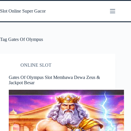
Skip
to
Slot Online Super Gacor
content
Tag
Gates Of Olympus
ONLINE SLOT
Gates Of Olympus Slot Membawa Dewa Zeus &
Jackpot Besar