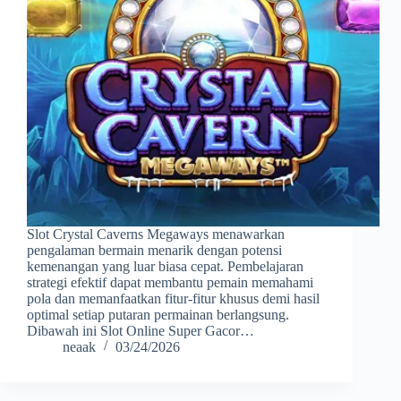
Slot Crystal Caverns Megaways menawarkan
pengalaman bermain menarik dengan potensi
kemenangan yang luar biasa cepat. Pembelajaran
strategi efektif dapat membantu pemain memahami
pola dan memanfaatkan fitur-fitur khusus demi hasil
optimal setiap putaran permainan berlangsung.
Dibawah ini Slot Online Super Gacor…
neaak
03/24/2026