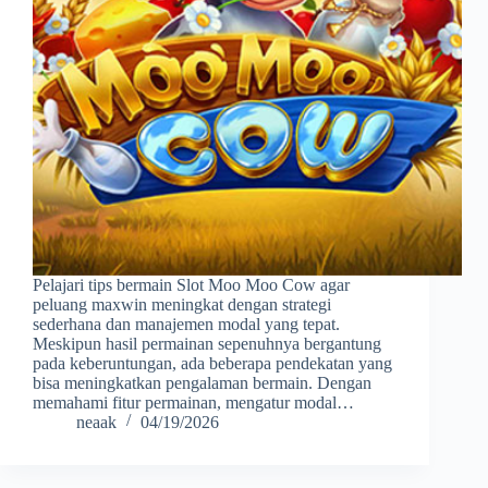
Pelajari tips bermain Slot Moo Moo Cow agar
peluang maxwin meningkat dengan strategi
sederhana dan manajemen modal yang tepat.
Meskipun hasil permainan sepenuhnya bergantung
pada keberuntungan, ada beberapa pendekatan yang
bisa meningkatkan pengalaman bermain. Dengan
memahami fitur permainan, mengatur modal…
neaak
04/19/2026