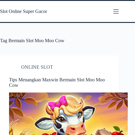
Skip
to
Slot Online Super Gacor
content
Tag
Bermain Slot Moo Moo Cow
ONLINE SLOT
Tips Menangkan Maxwin Bermain Slot Moo Moo
Cow