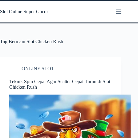
Skip
to
Slot Online Super Gacor
content
Tag
Bermain Slot Chicken Rush
ONLINE SLOT
Teknik Spin Cepat Agar Scatter Cepat Turun di Slot
Chicken Rush