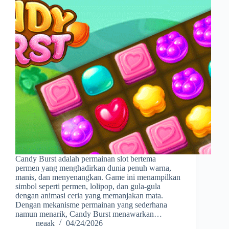
Candy Burst adalah permainan slot bertema
permen yang menghadirkan dunia penuh warna,
manis, dan menyenangkan. Game ini menampilkan
simbol seperti permen, lolipop, dan gula-gula
dengan animasi ceria yang memanjakan mata.
Dengan mekanisme permainan yang sederhana
namun menarik, Candy Burst menawarkan…
neaak
04/24/2026