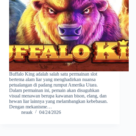
Buffalo King adalah salah satu permainan slot
bertema alam liar yang menghadirkan nuansa
petualangan di padang rumput Amerika Utara.
Dalam permainan ini, pemain akan disuguhkan
visual menawan berupa kawanan bison, elang, dan
hewan liar lainnya yang melambangkan kebebasan.
Dengan mekanisme…
neaak
04/24/2026